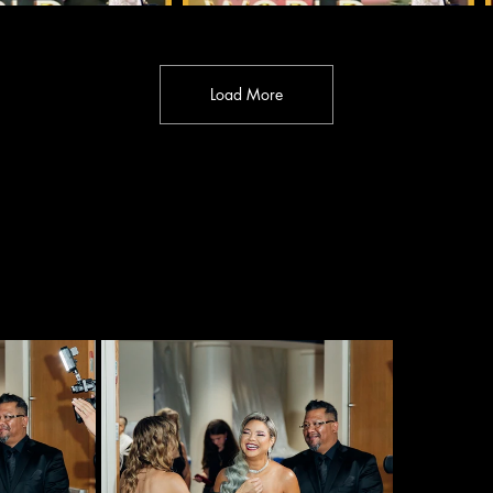
Load More
ENT HIGHLIG