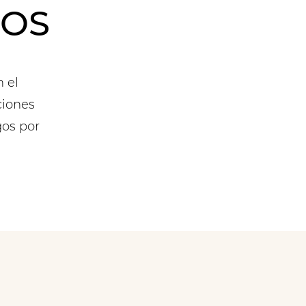
IOS
 el
ciones
os por