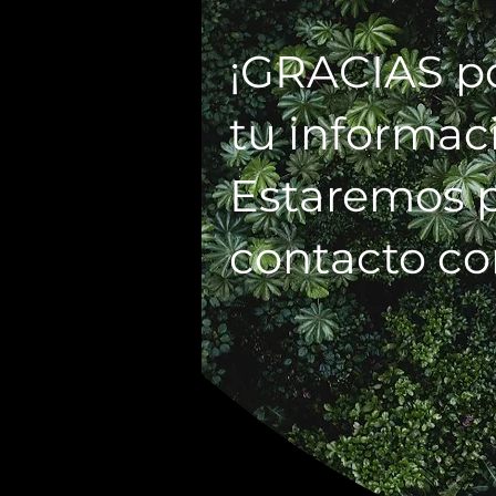
¡GRACIAS po
tu informac
Estaremos 
contacto co