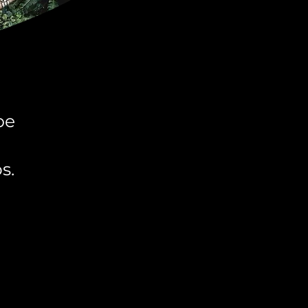
be
s.