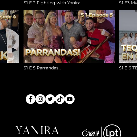
S1 E 2 Fighting with Yanira
S1 E3 My
S1 E 5 Parrandas...
S1 E 6 