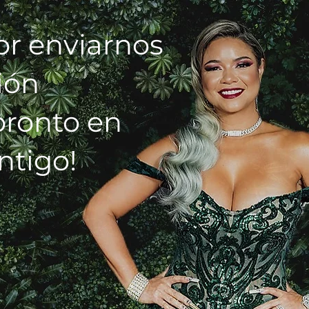
r enviarnos
ión
pronto en
ntigo!